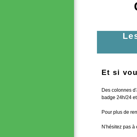
Le
Et si vo
Des colonnes d'
badge 24h/24 et 
Pour plus de ren
N'hésitez pas à 