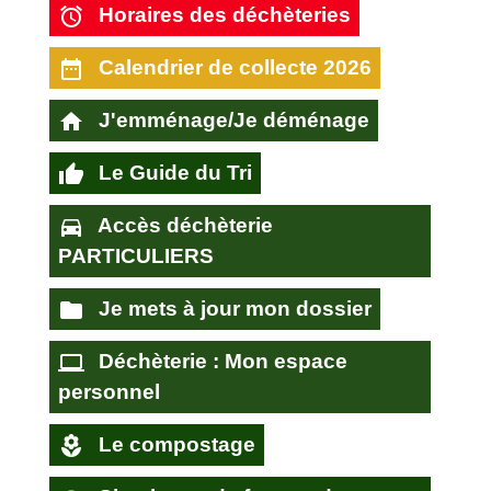
alarm
Horaires des déchèteries
date_range
Calendrier de collecte 2026
home
J'emménage/Je déménage
thumb_up
Le Guide du Tri
directions_car
Accès déchèterie
PARTICULIERS
folder
Je mets à jour mon dossier
computer
Déchèterie : Mon espace
personnel
local_florist
Le compostage