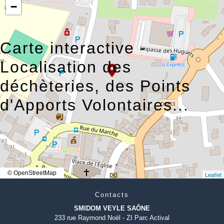
−
Carte interactive -
Localisation des
location_on
déchèteries, des Points
d'Apports Volontaires...
© OpenStreetMap
Leaflet
Contacts
SMIDOM VEYLE SAÔNE
233 rue Raymond Noël - ZI Parc Actival