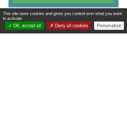
This site uses cookies and gives you control over what you want
to activate
OK, accept all
Deny all cookies
Personalize
Contacts
SMIDOM VEYLE SAÔNE
233 rue Raymond Noël - ZI Parc Actival
01140 Saint-Didier-sur-Chalaronne - FRANCE
+33 4 74 04 94 69
Contact par formulaire
Mentions légales
-
Politique de confidentialité
-