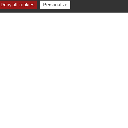
Deny all cookies
Personalize
ctival
- FRANCE