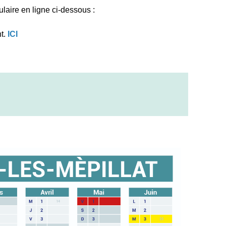
laire en ligne ci-dessous :
nt.
ICI