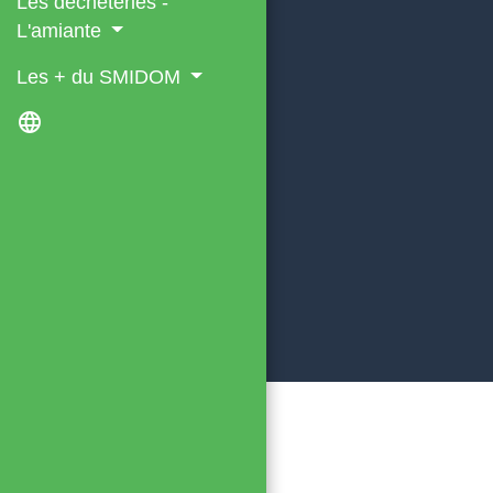
Les déchèteries -
L'amiante
Les + du SMIDOM
language