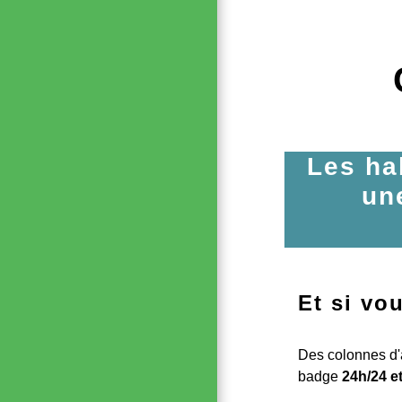
Les ha
un
Et si vo
Des colonnes d'
badge
24h/24 et