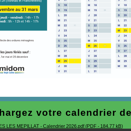
hargez votre calendrier de
 LES MEPILLAT - Calendrier 2026.pdf (PDF - 184.77 kB)