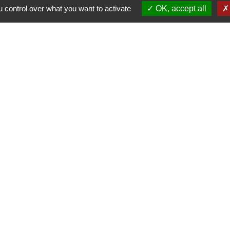
 control over what you want to activate
OK, accept all
Contacts
SMIDOM VEYLE SAÔNE
233 rue Raymond Noël - ZI Parc A
01140 Saint-Didier-sur-Chalaronne 
+33 4 74 04 94 69
Contact par formulaire