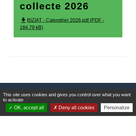
collecte 2026
file_download
BIZIAT - Calendrier 2026.pdf (PDF -
184.79 kB)
Contacts
This site uses cookies and gives you control over what you want
to activate
SMIDOM VEYLE SAÔNE
233 rue Raymond Noël - ZI Parc Actival
OK, accept all
Deny all cookies
Personalize
01140 Saint-Didier-sur-Chalaronne - FRANCE
+33 4 74 04 94 69
Contact par formulaire